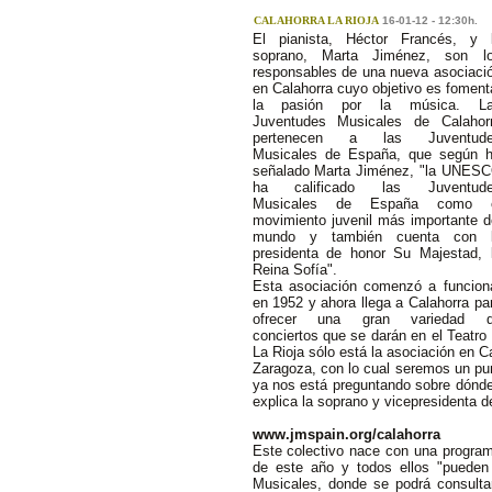
CALAHORRA LA RIOJA
16-01-12 - 12:30h.
El pianista, Héctor Francés, y 
soprano, Marta Jiménez, son l
responsables de una nueva asociaci
en Calahorra cuyo objetivo es foment
la pasión por la música. L
Juventudes Musicales de Calahor
pertenecen a las Juventud
Musicales de España, que según 
señalado Marta Jiménez, "la UNES
ha calificado las Juventud
Musicales de España como 
movimiento juvenil más importante d
mundo y también cuenta con 
presidenta de honor Su Majestad, 
Reina Sofía".
Esta asociación comenzó a funcion
en 1952 y ahora llega a Calahorra pa
ofrecer una gran variedad 
conciertos que se darán en el Teatro
La Rioja sólo está la asociación en C
Zaragoza, con lo cual seremos un pun
ya nos está preguntando sobre dónde 
explica la soprano y vicepresidenta d
www.jmspain.org/calahorra
Este colectivo nace con una program
de este año y todos ellos "pueden
Musicales, donde se podrá consultar