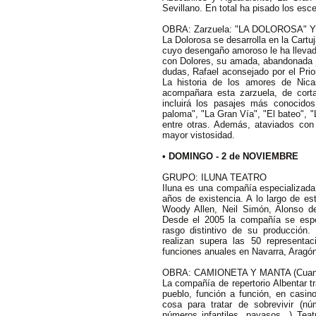
Sevillano. En total ha pisado los es
OBRA: Zarzuela: "LA DOLOROSA" 
La Dolorosa se desarrolla en la Cartuj
cuyo desengaño amoroso le ha llevado 
con Dolores, su amada, abandonada ju
dudas, Rafael aconsejado por el Prio
La historia de los amores de Nica
acompañara esta zarzuela, de corta
incluirá los pasajes más conocidos
paloma", "La Gran Vía", "El bateo", "
entre otras. Además, ataviados con 
mayor vistosidad.
• DOMINGO - 2 de NOVIEMBRE
GRUPO: ILUNA TEATRO
Iluna es una compañía especializada 
años de existencia. A lo largo de es
Woody Allen, Neil Simón, Alonso de
Desde el 2005 la compañía se espec
rasgo distintivo de su producción
realizan supera las 50 represent
funciones anuales en Navarra, Aragón
OBRA: CAMIONETA Y MANTA (Cuando 
La compañía de repertorio Albentar t
pueblo, función a función, en casino
cosa para tratar de sobrevivir (nú
números infantiles, payasos...) Tea