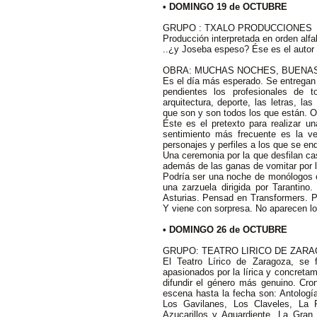
• DOMINGO 19 de OCTUBRE
GRUPO : TXALO PRODUCCIONES
Producción interpretada en orden alfa
..¿y Joseba espeso? Ése es el autor
OBRA: MUCHAS NOCHES, BUENA
Es el día más esperado. Se entregan
pendientes los profesionales de 
arquitectura, deporte, las letras, la
que son y son todos los que están. 
Éste es el pretexto para realizar un
sentimiento más frecuente es la ver
personajes y perfiles a los que se en
Una ceremonia por la que desfilan ca
además de las ganas de vomitar por lo
Podría ser una noche de monólogos co
una zarzuela dirigida por Tarantino
Asturias. Pensad en Transformers. P
Y viene con sorpresa. No aparecen l
• DOMINGO 26 de OCTUBRE
GRUPO: TEATRO LIRICO DE ZAR
El Teatro Lírico de Zaragoza, se
apasionados por la lírica y concretam
difundir el género más genuino. Cr
escena hasta la fecha son: Antologí
Los Gavilanes, Los Claveles, La 
Azucarillos y Aguardiente, La Gra