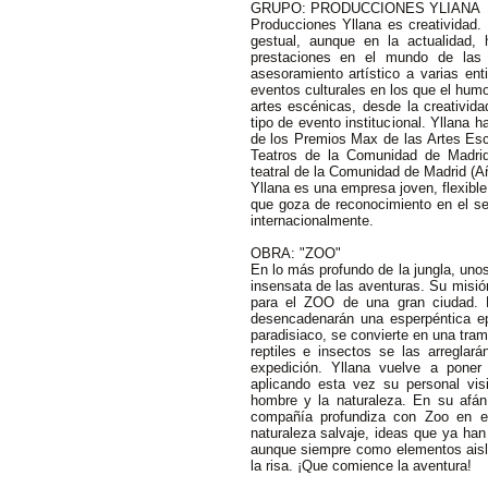
GRUPO: PRODUCCIONES YLIANA
Producciones Yllana es creativida
gestual, aunque en la actualidad, h
prestaciones en el mundo de las a
asesoramiento artístico a varias ent
eventos culturales en los que el hum
artes escénicas, desde la creativida
tipo de evento institucional. Yllana h
de los Premios Max de las Artes Esc
Teatros de la Comunidad de Madrid
teatral de la Comunidad de Madrid (A
Yllana es una empresa joven, flexibl
que goza de reconocimiento en el sec
internacionalmente.
OBRA: "ZOO"
En lo más profundo de la jungla, unos
insensata de las aventuras. Su misió
para el ZOO de una gran ciudad. L
desencadenarán una esperpéntica ep
paradisiaco, se convierte en una tra
reptiles e insectos se las arreglar
expedición. Yllana vuelve a poner
aplicando esta vez su personal vis
hombre y la naturaleza. En su afán 
compañía profundiza con Zoo en el
naturaleza salvaje, ideas que ya han
aunque siempre como elementos aisl
la risa. ¡Que comience la aventura!