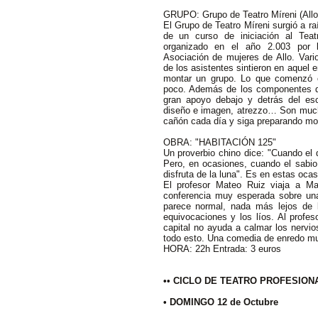
GRUPO: Grupo de Teatro Míreni (Allo
El Grupo de Teatro Míreni surgió a ra
de un curso de iniciación al Teat
organizado en el año 2.003 por 
Asociación de mujeres de Allo. Vari
de los asistentes sintieron en aquel e
montar un grupo. Lo que comenzó 
poco. Además de los componentes q
gran apoyo debajo y detrás del es
diseño e imagen, atrezzo… Son mucho
cañón cada día y siga preparando mo
OBRA: "HABITACIÓN 125"
Un proverbio chino dice: "Cuando el d
Pero, en ocasiones, cuando el sabio 
disfruta de la luna". Es en estas oca
El profesor Mateo Ruiz viaja a Ma
conferencia muy esperada sobre una
parece normal, nada más lejos de l
equivocaciones y los líos. Al profes
capital no ayuda a calmar los nervi
todo esto. Una comedia de enredo mu
HORA: 22h Entrada: 3 euros
•• CICLO DE TEATRO PROFESION
• DOMINGO 12 de Octubre