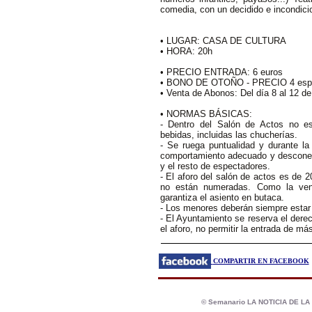
comedia, con un decidido e incondicio
• LUGAR: CASA DE CULTURA
• HORA: 20h
• PRECIO ENTRADA: 6 euros
• BONO DE OTOÑO - PRECIO 4 espec
• Venta de Abonos: Del día 8 al 12 d
• NORMAS BÁSICAS:
- Dentro del Salón de Actos no es
bebidas, incluidas las chucherías.
- Se ruega puntualidad y durante la
comportamiento adecuado y desconect
y el resto de espectadores.
- El aforo del salón de actos es de 2
no están numeradas. Como la ven
garantiza el asiento en butaca.
- Los menores deberán siempre estar
- El Ayuntamiento se reserva el der
el aforo, no permitir la entrada de má
COMPARTIR EN FACEBOOK
© Semanario LA NOTICIA DE L