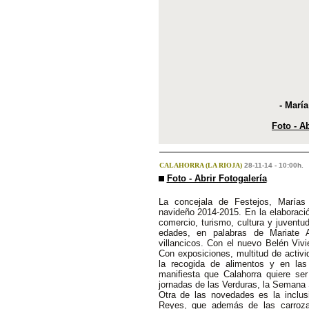
- Marí
Foto - Ab
CALAHORRA (LA RIOJA)
28-11-14 - 10:00h.
Foto - Abrir Fotogalería
La concejala de Festejos, Marías
navideño 2014-2015. En la elaboració
comercio, turismo, cultura y juventu
edades, en palabras de Mariate 
villancicos. Con el nuevo Belén Viv
Con exposiciones, multitud de activi
la recogida de alimentos y en las
manifiesta que Calahorra quiere se
jornadas de las Verduras, la Semana S
Otra de las novedades es la inclu
Reyes, que además de las carroz