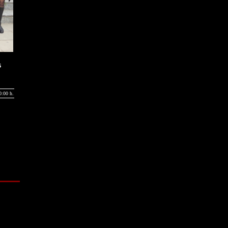
s
:00 h.