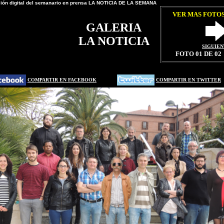
sión digital del semanario en prensa LA NOTICIA DE LA SEMANA
VER MAS FOTO
GALERIA
LA NOTICIA
SIGUIE
FOTO 01 DE 02
" width=500 height=375>
COMPARTIR EN FACEBOOK
COMPARTIR EN TWITTER