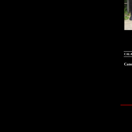
CALA
Cand