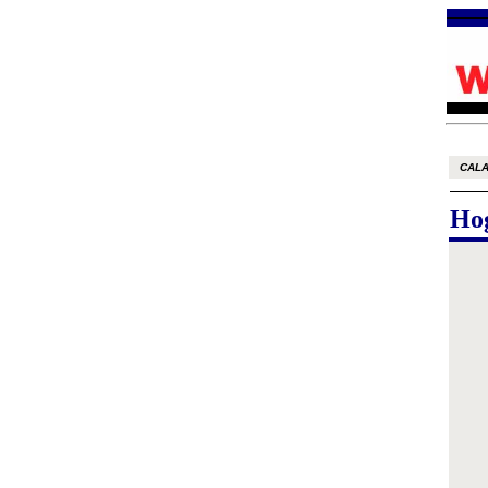
CALAH
Hog