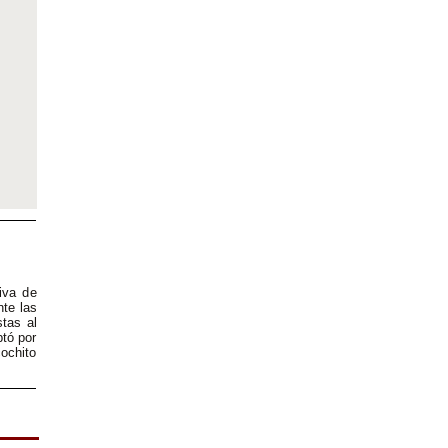
iva de
te las
stas al
ptó por
cochito