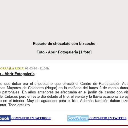
- Reparto de chocolate con bizcocho -
Foto - Abrir Fotogalería [1 foto]
ORRA (LA RIOJA)
02-03-20 - 11:00h.
 - Abrir Fotogalería
to que dulce era el chocolatito que ofreció el Centro de Participación Act
nas Mayores de Calahorra (Hogar) en la mañana del lunes 2 de marzo duran
s patronales. En años anteriores se efectuaba en el jardín del centro con vi
del Cidacos pero en este día debido al frío, el viento y la lluvia ocasional se o
lo en el interior. Muy de agradecer para el frío. Además también daban biz
ntar. Todo gratuito
COMPARTIR EN FACEBOOK
COMPARTIR EN TWITTER