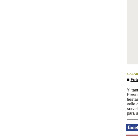
CALAH
Foto
Y tan
Perso
fiesta
valle 
servir
para u